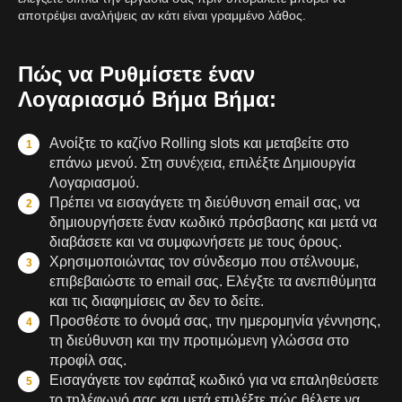
αποτρέψει αναλήψεις αν κάτι είναι γραμμένο λάθος.
Πώς να Ρυθμίσετε έναν
Λογαριασμό Βήμα Βήμα:
Ανοίξτε το καζίνο Rolling slots και μεταβείτε στο
επάνω μενού. Στη συνέχεια, επιλέξτε Δημιουργία
Λογαριασμού.
Πρέπει να εισαγάγετε τη διεύθυνση email σας, να
δημιουργήσετε έναν κωδικό πρόσβασης και μετά να
διαβάσετε και να συμφωνήσετε με τους όρους.
Χρησιμοποιώντας τον σύνδεσμο που στέλνουμε,
επιβεβαιώστε το email σας. Ελέγξτε τα ανεπιθύμητα
και τις διαφημίσεις αν δεν το δείτε.
Προσθέστε το όνομά σας, την ημερομηνία γέννησης,
τη διεύθυνση και την προτιμώμενη γλώσσα στο
προφίλ σας.
Εισαγάγετε τον εφάπαξ κωδικό για να επαληθεύσετε
το τηλέφωνό σας και μετά επιλέξτε πώς θέλετε να