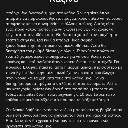
Υπάρχει ένα ζωντανό τμήμα στο καζίνο Rolling slots όπου
μπορείτε να παρακολουθήσετε πραγματικούς ντίλερ να παίρνουν
αποφάσεις και να συνομιλείτε με άλλους παίκτες. Αυτός είναι
ένας πολύ καλός τρόπος για να νιώσετε κοινωνικοί χωρίς να
φύγετε από την οθόνη σας. Θα δείτε τα χαρτιά, τον τροχό ή το
τραπέζι στην κάμερα και θα υπάρχει ένας σαφής
χρονοδιακόπτης που πρέπει να ακολουθήσετε. Αυτό θα
διατηρήσει τον ρυθμό δίκαιο για όλους. Ενταχθείτε πρώτα σε
τραπέζι χαμηλότερων στοιχημάτων για να συνηθίσετε τους
κανόνες και μετά ανεβείτε όταν νιώσετε άνετα με το παιχνίδι. Για
πολλούς Έλληνες παίκτες, αυτή η μορφή μοιάζει περισσότερο με
το να βγείτε έξω στην πόλη, αλλά έχουν περισσότερο έλεγχο
στον χρόνο και τα χρήματά τους στο καζίνο μας. Για να
διατηρήσουμε τα πράγματα απλά, αυτό προτείνουμε: επιλέξτε
μια κατηγορία, ορίστε ένα όριο € στο ποσό που μπορείτε να
ξοδέψετε, παίξτε δύο ή τρία παιχνίδια για 10 έως 15 λεπτά το
καθένα και μετά επιλέξτε αυτό που σας ταιριάζει καλύτερα.
Ο πίνακας βοήθειας εντός παιχνιδιού μπορεί να σας βοηθήσει αν
δεν είστε σίγουροι πώς να χρησιμοποιήσετε ένα χαρακτηριστικό.
Επιπλέον, δεν θα χρειαστεί να μαντέψετε τι να κάνετε ενώ
βρίσκεστε στο καζίνο μας.