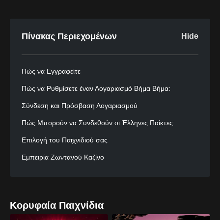
Πίνακας Περιεχομένων
Hide
Πώς να Εγγραφείτε
Πώς να Ρυθμίσετε έναν Λογαριασμό Βήμα Βήμα:
Σύνδεση και Πρόσβαση Λογαριασμού
Πώς Μπορούν να Συνδεθούν οι Έλληνες Παίκτες:
Επιλογή του Παιχνιδιού σας
Εμπειρία Ζωντανού Καζίνο
Μπόνους και Προσφορές
Πώς να Χρησιμοποιήσετε Κωδικούς Προσφοράς
Κορυφαία Παιχνίδια
Πώς να Βρείτε Έγκυρους Κωδικούς Κουπονιών: