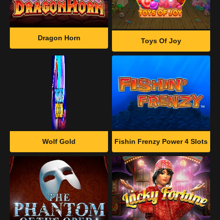
Dragon Horn
Toys Of Joy
High Striker
Fishin Frenzy Power 4 Slots