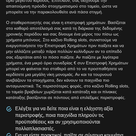
όριο μέγιστου κέρδους. Επιπλέον, σας δείχνουμε την
απαιτούμενη πρόοδο στοιχηματισμού στο ταμείο, ώστε να
μπορείτε να την παρακολουθείτε ανά πάσα στιγμή.
Ο σταθεροποιητής σας είναι η επιστροφή χρημάτων. Βασίζεται
στο καθαρό αποτέλεσμά σας κατά τη διάρκεια της δεδομένης
χρονικής περιόδου και σας δίνουμε ένα μέρος του πίσω ως
χρήματα μπόνους. Στο καζίνο Rolling slots, συνιστούμε να
ενεργοποιήσετε την Επιστροφή Χρημάτων πριν παίξετε και να
μην αλλάζετε μεταξύ πάρα πολλών κυλίνδρων αν το επίπεδό
σας εξαρτάται από το πόσο παίζετε. Αν παίζετε με λιγότερα
χρήματα, ένα μικρό όριο συνεδρίας € συν Επιστροφή Χρημάτων
μπορεί να φαίνεται πιο σταθερό από το να προσπαθήσετε να
κερδίσετε μια μεγάλη νίκη μονομιάς. Αν και τα τουρνουά
ανεβάζουν τα στοιχήματα, δεν κάνουν τα παιχνίδια πιο
ανταγωνιστικά. Τις περισσότερες φορές, στο καζίνο Rolling slots,
το ταμείο βραβείων χωρίζεται κατά κατάταξη και οι πίνακες
κατάταξης βασίζονται σε πόντους από επιλέξιμες περιστροφές.
Ελέγξτε για να δείτε ποια είναι η ελάχιστη αξία
περιστροφής, ποια παιχνίδια πληρούν τις
προϋποθέσεις και αν χρησιμοποιούνται
πολλαπλασιαστές.
Για να είστε πρακτικοί, παίξτε σε σύντομα κομμάτια,