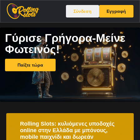
Σύνδεση
Εγγραφή
Γύρισε Γρήγορα-Μείνε
Φωτεινός!
Παίξτε τώρα
Rolling Slots: κυλιόμενες υποδοχές
online στην Ελλάδα με μπόνους,
mobile παιχνίδι και δωρεάν