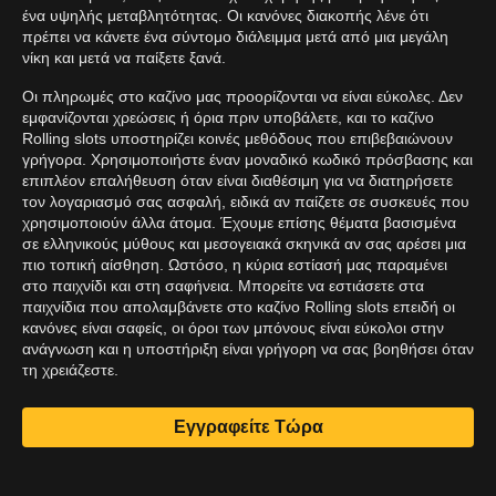
ένα υψηλής μεταβλητότητας. Οι κανόνες διακοπής λένε ότι
πρέπει να κάνετε ένα σύντομο διάλειμμα μετά από μια μεγάλη
νίκη και μετά να παίξετε ξανά.
Οι πληρωμές στο καζίνο μας προορίζονται να είναι εύκολες. Δεν
εμφανίζονται χρεώσεις ή όρια πριν υποβάλετε, και το καζίνο
Rolling slots υποστηρίζει κοινές μεθόδους που επιβεβαιώνουν
γρήγορα. Χρησιμοποιήστε έναν μοναδικό κωδικό πρόσβασης και
επιπλέον επαλήθευση όταν είναι διαθέσιμη για να διατηρήσετε
τον λογαριασμό σας ασφαλή, ειδικά αν παίζετε σε συσκευές που
χρησιμοποιούν άλλα άτομα. Έχουμε επίσης θέματα βασισμένα
σε ελληνικούς μύθους και μεσογειακά σκηνικά αν σας αρέσει μια
πιο τοπική αίσθηση. Ωστόσο, η κύρια εστίασή μας παραμένει
στο παιχνίδι και στη σαφήνεια. Μπορείτε να εστιάσετε στα
παιχνίδια που απολαμβάνετε στο καζίνο Rolling slots επειδή οι
κανόνες είναι σαφείς, οι όροι των μπόνους είναι εύκολοι στην
ανάγνωση και η υποστήριξη είναι γρήγορη να σας βοηθήσει όταν
τη χρειάζεστε.
Εγγραφείτε Τώρα