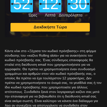
52
12
28
Ώρες
Λεπτά
Δευτερόλεπτα
Διεκδικήστε Τώρα
Κάντε κλικ στο «Ξέχασα τον κωδικό πρόσβασης» στη φόρμα
σύνδεσης του «καζίνο Rolling slots» για να ανακτήσετε τον
κωδικό πρόσβασής σας. Ένας σύνδεσμος επαναφοράς θα
σταλεί στη διεύθυνση email που χρησιμοποιήσατε για να
εγγραφείτε. Θα πρέπει να χρησιμοποιήσετε έναν συνδυασμό
γραμμάτων και αριθμών στον νέο κωδικό πρόσβασής σας, ο
οποίος θα πρέπει να έχει τουλάχιστον 12 χαρακτήρες. Δεν
πρέπει να χρησιμοποιήσετε το όνομά σας, τα γενέθλιά σας ή τον
ίδιο κωδικό πρόσβασης που χρησιμοποιείτε για άλλους
ιστότοπους. Συνδεθείτε ξανά στον λογαριασμό καζίνο σας μετά
την επαναφορά για να βεβαιωθείτε ότι η διεύθυνση email σας
είναι ακόμα σωστή. Είναι καλύτερο να κάνετε ένα διάλειμμα για
λίγο αν συνεχίζετε να αποτυγχάνετε να συνδεθείτε στον