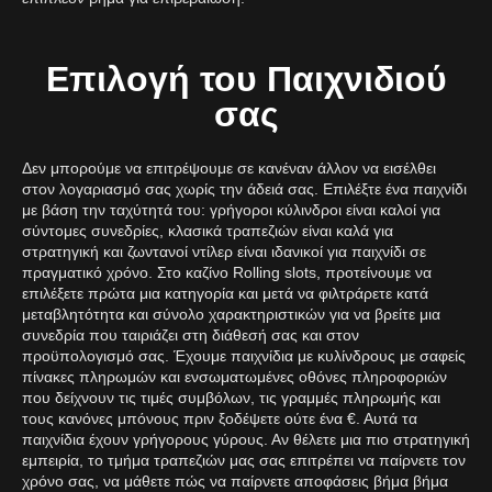
Επιλογή του Παιχνιδιού
σας
Δεν μπορούμε να επιτρέψουμε σε κανέναν άλλον να εισέλθει
στον λογαριασμό σας χωρίς την άδειά σας. Επιλέξτε ένα παιχνίδι
με βάση την ταχύτητά του: γρήγοροι κύλινδροι είναι καλοί για
σύντομες συνεδρίες, κλασικά τραπεζιών είναι καλά για
στρατηγική και ζωντανοί ντίλερ είναι ιδανικοί για παιχνίδι σε
πραγματικό χρόνο. Στο καζίνο Rolling slots, προτείνουμε να
επιλέξετε πρώτα μια κατηγορία και μετά να φιλτράρετε κατά
μεταβλητότητα και σύνολο χαρακτηριστικών για να βρείτε μια
συνεδρία που ταιριάζει στη διάθεσή σας και στον
προϋπολογισμό σας. Έχουμε παιχνίδια με κυλίνδρους με σαφείς
πίνακες πληρωμών και ενσωματωμένες οθόνες πληροφοριών
που δείχνουν τις τιμές συμβόλων, τις γραμμές πληρωμής και
τους κανόνες μπόνους πριν ξοδέψετε ούτε ένα €. Αυτά τα
παιχνίδια έχουν γρήγορους γύρους. Αν θέλετε μια πιο στρατηγική
εμπειρία, το τμήμα τραπεζιών μας σας επιτρέπει να παίρνετε τον
χρόνο σας, να μάθετε πώς να παίρνετε αποφάσεις βήμα βήμα